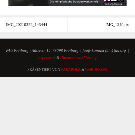
IMG_20210322_143444
IMG_1549pix
FAU Freiburg | Adlerstr. 12, 79098 Freiburg | faufr-kontakt (äht) fau.org |
Impressum
&
Datenschutzerklärung
PRÄSENTIERT VON
PARABOLA
&
WORDPRESS.