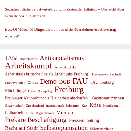
-----
Sozialrechtliche Selbstverteidigung in Zeiten der Inflation – Übersicht über
aktuelle Sozialleistungen
-----
Best-Of Video: 10 Dinge, die du noch nicht über deinen Arbeitsvertrag
wusstest"
Antikapitalismus
1.Mai
Anarchismus
Arbeitskampf
Arbeitskonflikt
Arbeitskreis kritische Soziale Arbeit (aks Freiburg)
Basisgewerkschaft
FAU
Demo
DGB
FAU Freiburg
care revolution
Corona
Freiburg
Flüchtlinge
Frauen*kampftag
Gastronaut*innen
Freiburger Aktionsbündnis "Leiharbeit abschaffen"
Krise
Gewerkschaft
Griechenland
internationale Solidarität
Kündigung
Kita
Minijob
Leiharbeit
Lohn
MigrantInnen
Prekäre Beschäftigung
Pressemitteilung
Selbstorganisation
Recht auf Stadt
Selbstverwaltung