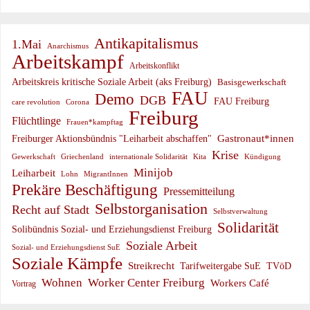
Antikapitalismus
1.Mai
Anarchismus
Arbeitskampf
Arbeitskonflikt
Arbeitskreis kritische Soziale Arbeit (aks Freiburg)
Basisgewerkschaft
FAU
Demo
DGB
FAU Freiburg
care revolution
Corona
Freiburg
Flüchtlinge
Frauen*kampftag
Gastronaut*innen
Freiburger Aktionsbündnis "Leiharbeit abschaffen"
Krise
Gewerkschaft
Griechenland
internationale Solidarität
Kündigung
Kita
Minijob
Leiharbeit
Lohn
MigrantInnen
Prekäre Beschäftigung
Pressemitteilung
Selbstorganisation
Recht auf Stadt
Selbstverwaltung
Solidarität
Solibündnis Sozial- und Erziehungsdienst Freiburg
Soziale Arbeit
Sozial- und Erziehungsdienst SuE
Soziale Kämpfe
Streikrecht
Tarifweitergabe SuE
TVöD
Wohnen
Worker Center Freiburg
Workers Café
Vortrag