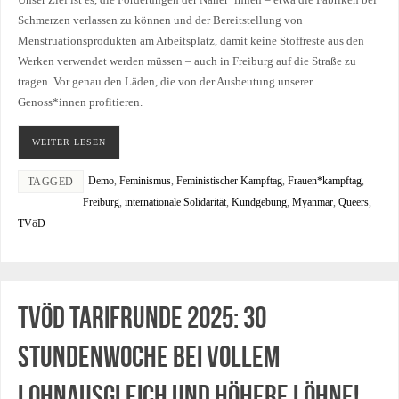
Unser Ziel ist es, die Forderungen der Näher*innen – etwa die Fabriken bei
Schmerzen verlassen zu können und der Bereitstellung von
Menstruationsprodukten am Arbeitsplatz, damit keine Stoffreste aus den
Werken verwendet werden müssen – auch in Freiburg auf die Straße zu
tragen. Vor genau den Läden, die von der Ausbeutung unserer
Genoss*innen profitieren.
WEITER LESEN
Demo
,
Feminismus
,
Feministischer Kampftag
,
Frauen*kampftag
,
TAGGED
Freiburg
,
internationale Solidarität
,
Kundgebung
,
Myanmar
,
Queers
,
TVöD
TVöD Tarifrunde 2025: 30
Stundenwoche bei vollem
Lohnausgleich und höhere Löhne!