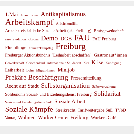
Antikapitalismus
1.Mai
Anarchismus
Arbeitskampf
Arbeitskonflikt
Arbeitskreis kritische Soziale Arbeit (aks Freiburg)
Basisgewerkschaft
FAU
Demo
DGB
FAU Freiburg
care revolution
Corona
Freiburg
Flüchtlinge
Frauen*kampftag
Gastronaut*innen
Freiburger Aktionsbündnis "Leiharbeit abschaffen"
Krise
Gewerkschaft
Griechenland
internationale Solidarität
Kündigung
Kita
Minijob
Leiharbeit
Lohn
MigrantInnen
Prekäre Beschäftigung
Pressemitteilung
Selbstorganisation
Recht auf Stadt
Selbstverwaltung
Solidarität
Solibündnis Sozial- und Erziehungsdienst Freiburg
Soziale Arbeit
Sozial- und Erziehungsdienst SuE
Soziale Kämpfe
Streikrecht
Tarifweitergabe SuE
TVöD
Wohnen
Worker Center Freiburg
Workers Café
Vortrag