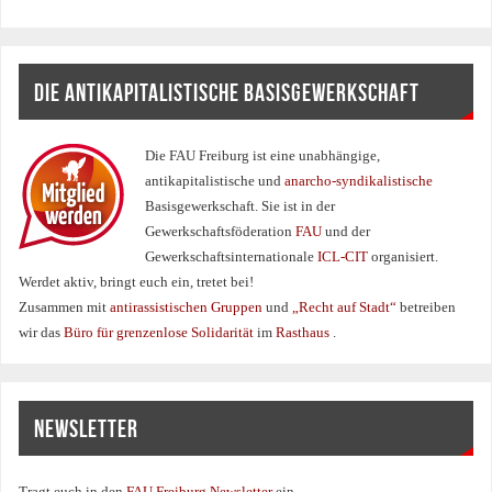
DIE ANTIKAPITALISTISCHE BASISGEWERKSCHAFT
Die FAU Freiburg ist eine un­abhängige,
antikapitalistische und
anarcho-syndikalistische
Basisgewerkschaft. Sie ist in der
Gewerkschaftsföderation
FAU
und der
Gewerkschaftsinternationale
ICL-CIT
organisiert.
Werdet aktiv, bringt euch ein, tretet bei!
Zusammen mit
antirassistischen Gruppen
und
„Recht auf Stadt“
betreiben
wir das
Büro für grenzenlose Solidarität
im
Rasthaus
.
NEWSLETTER
Tragt euch in den
FAU Freiburg Newsletter
ein.