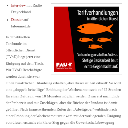
Interview
mit Radio
Dreyeckland
Dossier
auf
labournet.de
In der aktuellen
Tarifrunde im
öffentlichen Dienst
(TVöD) liegt jetzt eine
Einigung auf dem Tisch.
Wir TVöD-Beschäftigte
werden durch sie zwar
einen zusätzlichen Urlaubstag erhalten, aber dieser ist hart erkauft: So wird
eine „doppelt freiwillige“ Erhöhung der Wochenarbeitszeit auf 42 Stunden
für einen Zeitraum von 18 Monaten möglich werden. Zwar erst nach Ende
der Probezeit und mit Zuschlägen, aber die Büchse der Pandora ist damit
geöffnet. Nach immerwährenden Rufen der „Arbeitgeber“verbände nach
einer Erhöhung der Wochenarbeitszeit wird mit der vorliegenden Einigung
von diesen erstmals ein klarer Sieg gegen die Gewerkschaftsbewegung