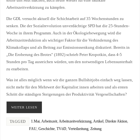
sollte uns Mut machen, auch heute wieder für eine radikale
Arbeitszeitverkürzung zu kämpfen.
Die GDL versucht aktuell die Schichtarbeit auf 35 Wochenstunden zu
senken. Die der Sozialrevolution unverdächtige SPD hat die 25-Stunden-
Woche in ihrem Programm. Auch in der Ökologiebewegung wird die
Arbeitszeitreduktion als wichtiger Faktor für die Verhinderung des
Klimakollaps und als Beitrag zur Emissionssenkung diskutiert. Bereits in
„Die Eroberung des Brotes“ (1892) schrieb Peter Kropotkin, dass 4-5
Stunden pro Tag ausreichen würden, um den notwendigen Lebensunterhalt
zu erarbeiten.
Was ist alles möglich wenn wir die ganzen Bullshitjobs einfach weg lassen,
nicht mehr für den Mehrwert der Kapitalist:innen arbeiten und als ersten
Schritt die ständigen Steigerungen der Produktivität Vergesellschaften?
WEITER LESEN
1.Mai
,
Arbeitszeit
,
Arbeitszeitverkürzung
,
Artikel
,
Direkte Aktion
,
TAGGED
FAU
,
Geschichte
,
TVöD
,
Verteilzeitung
,
Zeitung