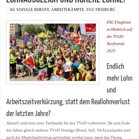
AG SOZIALE BERUFE
,
ARBEITSKÄMPFE
,
FAU FREIBURG
FAU Flugblatt
in Hinblick auf
die TVöD-
Tarifrunde
2025
Endlich
mehr Lohn
und
Arbeitszeitverkürzung, statt dem Reallohnverlust
der letzten Jahre?
Aktuell wird eine neue Tarifrunde für den TVöD vorbereitet. Da zum Ende
des Jahres gleich mehrere TVöD Verträge (Bund, SuE, VkA) auslaufen und
auch der Manteltarifvertrag gekündigt werden kann, muss das Thema