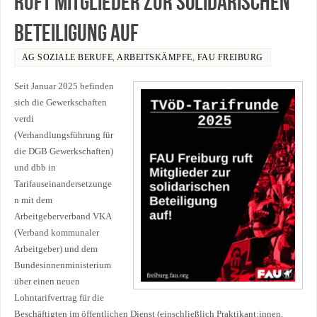
ruft Mitglieder zur solidarischen
Beteiligung auf
AG SOZIALE BERUFE
,
ARBEITSKÄMPFE
,
FAU FREIBURG
Seit Januar 2025 befinden
sich die Gewerkschaften
verdi
(Verhandlungsführung für
die DGB Gewerkschaften)
und dbb in
Tarifauseinandersetzunge
n mit dem
Arbeitgeberverband VKA
(Verband kommunaler
Arbeitgeber) und dem
Bundesinnenministerium
über einen neuen
Lohntarifvertrag für die
Beschäftigten im öffentlichen Dienst (einschließlich Praktikant:innen,