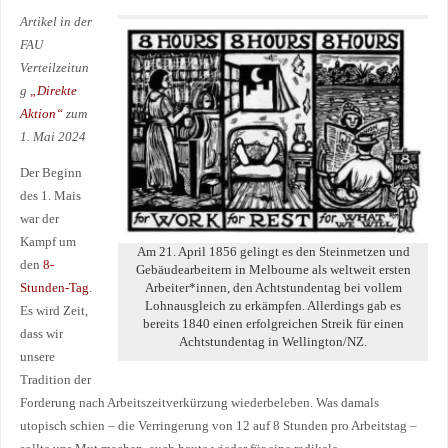
Artikel in der
FAU
Verteilzeitun
g
„Direkte
Aktion“
zum
1. Mai 2024
Der Beginn
des 1. Mais
war der
Kampf um
Am 21. April 1856 gelingt es den Stein­metzen und
den
8-
Gebäude­arbeitern in Melbourne als welt­weit ersten
Arbei­ter*innen, den Acht­stundentag bei vollem
Stunden-Tag
.
Lohnausgleich zu erkämpfen. Allerdings gab es
Es wird Zeit,
bereits 1840 einen erfolgreichen Streik für einen
dass wir
Achtstundentag in Wellington/NZ.
unsere
Tradition der
Forderung nach Arbeitszeitverkürzung wiederbeleben. Was damals
utopisch schien – die Verringerung von 12 auf 8 Stunden pro Arbeitstag –