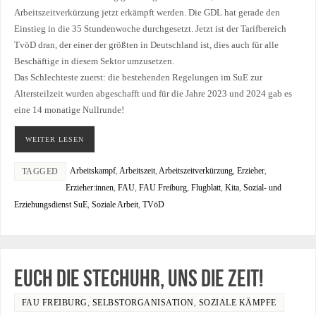
Arbeitszeitverkürzung jetzt erkämpft werden. Die GDL hat gerade den
Einstieg in die 35 Stundenwoche durchgesetzt. Jetzt ist der Tarifbereich
TvöD dran, der einer der größten in Deutschland ist, dies auch für alle
Beschäftige in diesem Sektor umzusetzen.
Das Schlechteste zuerst: die bestehenden Regelungen im SuE zur
Altersteilzeit wurden abgeschafft und für die Jahre 2023 und 2024 gab es
eine 14 monatige Nullrunde!
WEITER LESEN
Arbeitskampf
,
Arbeitszeit
,
Arbeitszeitverkürzung
,
Erzieher
,
TAGGED
Erzieher:innen
,
FAU
,
FAU Freiburg
,
Flugblatt
,
Kita
,
Sozial- und
Erziehungsdienst SuE
,
Soziale Arbeit
,
TVöD
Euch die Stechuhr, uns die Zeit!
FAU FREIBURG
,
SELBSTORGANISATION
,
SOZIALE KÄMPFE