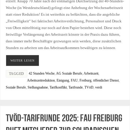
erzielt. Knapp 70 Jahre nach der erstmaligen Durchsetzung der 40-Stunden-
Woche (in Westdeutschland) gelingt eine Anhebung der Wochenarbeitszeit
statt einer Reduktion! Es ist weiterhin zu befürchten, dass die angebliche
„Freiwilligkeit“ bei faktischer Arbeitsverdichtung, Personalnot und Druck
von Oben mittelfristig nur noch auf dem Papier bestehen wird. Diese noch
freiwillige Verlängerung der Arbeitszeit könnte in der Praxis dazu führen,
dass immer mehr Beschäftigte gezwungen sein werden, diese zusätzlichen
Stunden zu arbeiten um das Arbeitsaufkommen bewältigen zu können.
WEITER LESEN
42 Stunden Woche
,
AG Soziale Berufe
,
Arbeitszeit
,
TAGGED
Arbeitszeitreduktion
,
Einigung
,
FAU
,
Freiburg
,
öffentlicher Dienst
,
Soziale Berufe
,
Stellungnahme
,
Tarifkonflikt
,
Tarifrunde
,
TVöD
,
verdi
TVöD-Tarifrunde 2025: FAU Freiburg