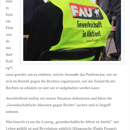
eine
m
kurz
em
Film
wur
de
mit
fünf
Koll
eg*i
nnen geredet, um zu erfahren, welche Ausmaße das Problem hat, wie sie
sich im Betrieb gegen die Rechten organisieren, wie der Zulauf für die
Rechten zu erklären ist und wie er aufgehalten werden kann.
Anschließend wollen wir unsere Situation diskutieren und Ideen für
„Gewerkschaftliche Aktionen gegen Rechts“ suchen und in Angriff
nehmen.
Was braucht es um die Losung „gewerkschaftliche Arbeit ist Antifa!“ mit
Leben gefüllt ist und Revolution wirklich Alltagssache (Èmile Pouget)