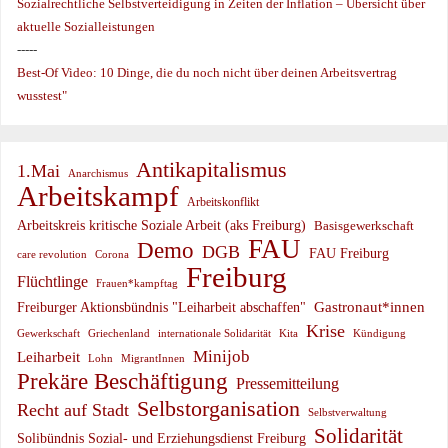
Sozialrechtliche Selbstverteidigung in Zeiten der Inflation – Übersicht über
aktuelle Sozialleistungen
-----
Best-Of Video: 10 Dinge, die du noch nicht über deinen Arbeitsvertrag
wusstest"
Antikapitalismus
1.Mai
Anarchismus
Arbeitskampf
Arbeitskonflikt
Arbeitskreis kritische Soziale Arbeit (aks Freiburg)
Basisgewerkschaft
FAU
Demo
DGB
FAU Freiburg
care revolution
Corona
Freiburg
Flüchtlinge
Frauen*kampftag
Gastronaut*innen
Freiburger Aktionsbündnis "Leiharbeit abschaffen"
Krise
Gewerkschaft
Griechenland
internationale Solidarität
Kündigung
Kita
Minijob
Leiharbeit
Lohn
MigrantInnen
Prekäre Beschäftigung
Pressemitteilung
Selbstorganisation
Recht auf Stadt
Selbstverwaltung
Solidarität
Solibündnis Sozial- und Erziehungsdienst Freiburg