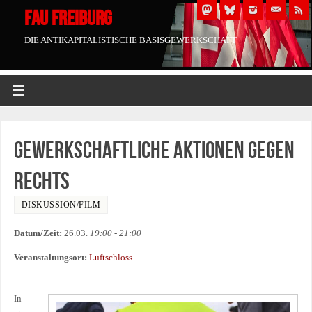
FAU FREIBURG
DIE ANTIKAPITALISTISCHE BASISGEWERKSCHAFT
Gewerkschaftliche Aktionen gegen
Rechts
DISKUSSION/FILM
Datum/Zeit:
26.03.
19:00 - 21:00
Veranstaltungsort:
Luftschloss
In