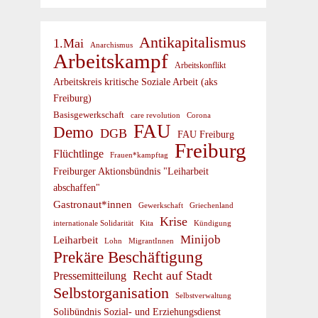
Antikapitalismus
1.Mai
Anarchismus
Arbeitskampf
Arbeitskonflikt
Arbeitskreis kritische Soziale Arbeit (aks
Freiburg)
Basisgewerkschaft
care revolution
Corona
FAU
Demo
DGB
FAU Freiburg
Freiburg
Flüchtlinge
Frauen*kampftag
Freiburger Aktionsbündnis "Leiharbeit
abschaffen"
Gastronaut*innen
Gewerkschaft
Griechenland
Krise
internationale Solidarität
Kündigung
Kita
Minijob
Leiharbeit
Lohn
MigrantInnen
Prekäre Beschäftigung
Recht auf Stadt
Pressemitteilung
Selbstorganisation
Selbstverwaltung
Solibündnis Sozial- und Erziehungsdienst