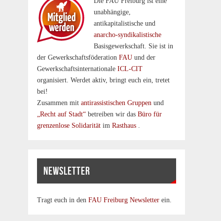
Die FAU Freiburg ist eine
un­abhängige,
antikapitalistische und
anarcho-syndikalistische
Basisgewerkschaft. Sie ist in
der Gewerkschaftsföderation
FAU
und der
Gewerkschaftsinternationale
ICL-CIT
organisiert. Werdet aktiv, bringt euch ein, tretet
bei!
Zusammen mit
antirassistischen Gruppen
und
„Recht auf Stadt“
betreiben wir das
Büro für
grenzenlose Solidarität
im
Rasthaus
.
NEWSLETTER
Tragt euch in den
FAU Freiburg Newsletter
ein.