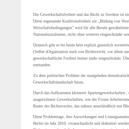
Die Gewerkschaftsfreiheit und das Recht zu Streiken ist ei
Diese sogenannte Koalitionsfreiheit zur „Bildung von Ver
Wirtschaftsbedingungen“ wird für alle Berufe gewährleiste
Nationalsozialismus, nicht ohne weiteres eingeschränkt we
Dennoch gibt es bis heute kein explizit gesetzlich normiert
(Selbst-)Organisation stark von Richterrecht, vor allem au
gewerkschaftliche Freiheit immer mehr eingeschränkt. Über
entstanden.
Zu dem politischen Problem der mangelnden demokratische
Gewerkschaftslandschaft hinzu.
Durch das Aufkommen kleinerer Spartengewerkschaften , me
ausgerichteter Gewerkschaften, wie der Freien Arbeiterinn
Raster des Richterrechts, das nahezu ausschließlich mit B
Diese Problemlage, ihre Auswirkungen und Lösungsansätze 
Berlin im Jahr 2010, veranschaulicht und diskutiert werden