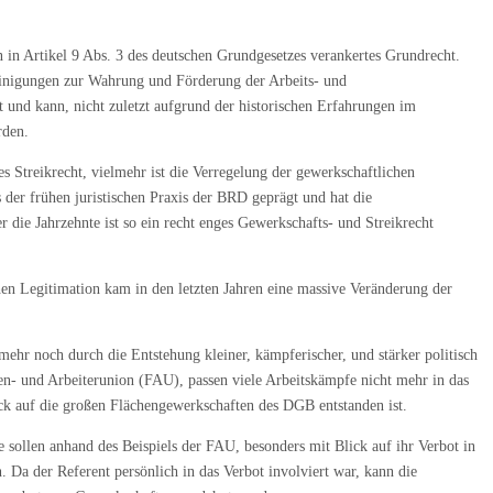
n in Artikel 9 Abs. 3 des deutschen Grundgesetzes verankertes Grundrecht.
einigungen zur Wahrung und Förderung der Arbeits- und
t und kann, nicht zuletzt aufgrund der historischen Erfahrungen im
rden.
es Streikrecht, vielmehr ist die Verregelung der gewerkschaftlichen
s der frühen juristischen Praxis der BRD geprägt und hat die
 die Jahrzehnte ist so ein recht enges Gewerkschafts- und Streikrecht
n Legitimation kam in den letzten Jahren eine massive Veränderung der
hr noch durch die Entstehung kleiner, kämpferischer, und stärker politisch
en- und Arbeiterunion (FAU), passen viele Arbeitskämpfe nicht mehr in das
lick auf die großen Flächengewerkschaften des DGB entstanden ist.
sollen anhand des Beispiels der FAU, besonders mit Blick auf ihr Verbot in
. Da der Referent persönlich in das Verbot involviert war, kann die