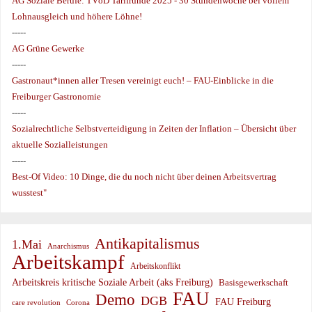
AG Soziale Berufe:
TVöD Tarifrunde 2025 - 30 Stundenwoche bei vollem
Lohnausgleich und höhere Löhne!
-----
AG Grüne Gewerke
-----
Gastronaut*innen aller Tresen vereinigt euch! – FAU-Einblicke in die
Freiburger Gastronomie
-----
Sozialrechtliche Selbstverteidigung in Zeiten der Inflation – Übersicht über
aktuelle Sozialleistungen
-----
Best-Of Video: 10 Dinge, die du noch nicht über deinen Arbeitsvertrag
wusstest"
Antikapitalismus
1.Mai
Anarchismus
Arbeitskampf
Arbeitskonflikt
Arbeitskreis kritische Soziale Arbeit (aks Freiburg)
Basisgewerkschaft
FAU
Demo
DGB
FAU Freiburg
care revolution
Corona