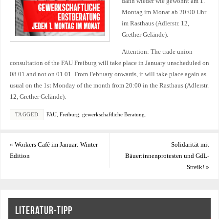
dann wieder wie gewohnt am 1.
Montag im Monat ab 20:00 Uhr
im Rasthaus (Adlerstr. 12,
Grether Gelände).
Attention: The trade union
consultation of the FAU Freiburg will take place in January unscheduled on
08.01 and not on 01.01. From February onwards, it will take place again as
usual on the 1st Monday of the month from 20:00 in the Rasthaus (Adlerstr.
12, Grether Gelände).
TAGGED
FAU
,
Freiburg
,
gewerkschaftliche Beratung
.
«
Workers Café im Januar: Winter
Solidarität mit
Edition
Bäuer:innenprotesten und GdL-
Streik!
»
LITERATUR-TIPP