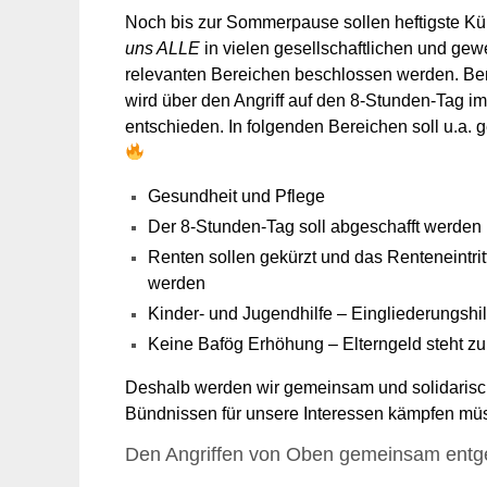
N
och bis zur Sommerpause
sollen
h
efti
gste
Kü
uns ALLE
in vielen
gesellschaftlichen und gewe
relevanten
B
ereichen
beschlossen werden.
Ber
wird über den
Angriff auf den
8-Stunden-Tag i
entschieden.
In folgenden Bereichen soll u.a. 
Gesundheit und Pflege
Der 8-Stunden-Tag soll abgeschafft werden
Renten sollen gekürzt und das Renteneintritt
werden
Kinder- und Jugendhilfe – Eingliederungshi
Keine Bafög Erhöhung – Elterngeld steht zu
Deshalb werden wir gemeinsam
und solidaris
Bündnissen
für unsere Interessen
kämpfen
mü
Den Angriffen von Oben gemeinsam entge