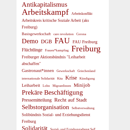
Antikapitalismus
Arbeitskampf
Arbeitskonflikt
Arbeitskreis kritische Soziale Arbeit (aks
Freiburg)
Basisgewerkschaft
care revolution
Corona
FAU
Demo
DGB
FAU Freiburg
Freiburg
Flüchtlinge
Frauen*kampftag
Freiburger Aktionsbündnis "Leiharbeit
abschaffen"
Gastronaut*innen
Gewerkschaft
Griechenland
Krise
internationale Solidarität
Kündigung
Kita
Minijob
Leiharbeit
Lohn
MigrantInnen
Prekäre Beschäftigung
Recht auf Stadt
Pressemitteilung
Selbstorganisation
Selbstverwaltung
Solibündnis Sozial- und Erziehungsdienst
Freiburg
Solidarität
Sozial- und Erziehungsdienst SuE