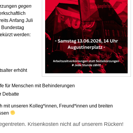
rzungen
gegen
rkschaftlich
eits Anfang Juli
m Bundestag
gekürzt werden:
salter erhöht
lfe für Menschen mit Behinderungen
r Debatte
ch
mit
unseren Kolleg*innen, Freund*innen und
breiten
ssen
gentreten. Krisenkosten nicht auf unserem Rücken!