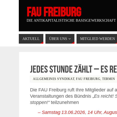
FAU FREIBURG
DIE ANTIKAPITALISTISCHE BASISGEWERKSCHAFT
AKTUELL
ÜBER UNS
MITGLIED WERDEN
Jedes Stunde zählt – Es re
ALLGEMEINES SYNDIKAT
,
FAU FREIBURG
,
TERMIN
Die FAU Freiburg ruft Ihre Mitglieder
auf
a
Veranstaltungen des Bündnis „
Es reicht!
stoppen!“
teilzunehmen
–
Samstag
13.06.2026, 14 Uhr, August