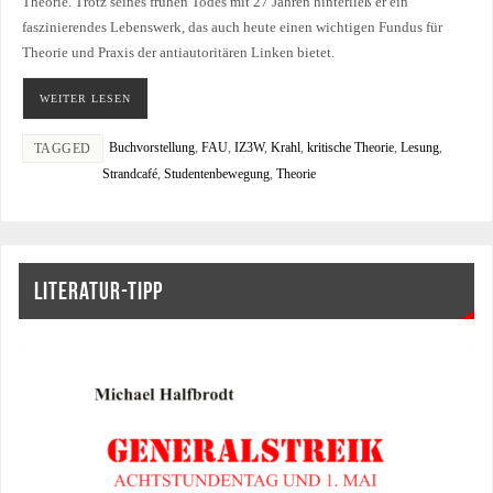
Theorie. Trotz seines frühen Todes mit 27 Jahren hinterließ er ein
faszinierendes Lebenswerk, das auch heute einen wichtigen Fundus für
Theorie und Praxis der antiautoritären Linken bietet.
WEITER LESEN
Buchvorstellung
,
FAU
,
IZ3W
,
Krahl
,
kritische Theorie
,
Lesung
,
TAGGED
Strandcafé
,
Studentenbewegung
,
Theorie
LITERATUR-TIPP