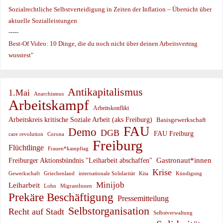
Sozialrechtliche Selbstverteidigung in Zeiten der Inflation – Übersicht über
aktuelle Sozialleistungen
-----
Best-Of Video: 10 Dinge, die du noch nicht über deinen Arbeitsvertrag
wusstest"
Antikapitalismus
1.Mai
Anarchismus
Arbeitskampf
Arbeitskonflikt
Arbeitskreis kritische Soziale Arbeit (aks Freiburg)
Basisgewerkschaft
FAU
Demo
DGB
FAU Freiburg
care revolution
Corona
Freiburg
Flüchtlinge
Frauen*kampftag
Gastronaut*innen
Freiburger Aktionsbündnis "Leiharbeit abschaffen"
Krise
Gewerkschaft
Griechenland
internationale Solidarität
Kündigung
Kita
Minijob
Leiharbeit
Lohn
MigrantInnen
Prekäre Beschäftigung
Pressemitteilung
Selbstorganisation
Recht auf Stadt
Selbstverwaltung