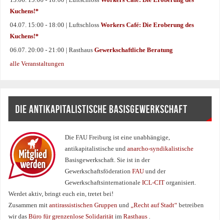
Kuchens!*
04.07. 15:00 - 18:00 | Luftschloss
Workers Café: Die Eroberung des
Kuchens!*
06.07. 20:00 - 21:00 | Rasthaus
Gewerkschaftliche Beratung
alle Veranstaltungen
DIE ANTIKAPITALISTISCHE BASISGEWERKSCHAFT
Die FAU Freiburg ist eine un­abhängige,
antikapitalistische und
anarcho-syndikalistische
Basisgewerkschaft. Sie ist in der
Gewerkschaftsföderation
FAU
und der
Gewerkschaftsinternationale
ICL-CIT
organisiert.
Werdet aktiv, bringt euch ein, tretet bei!
Zusammen mit
antirassistischen Gruppen
und
„Recht auf Stadt“
betreiben
wir das
Büro für grenzenlose Solidarität
im
Rasthaus
.