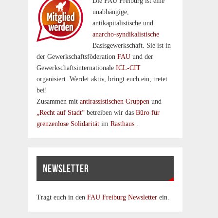
Die FAU Freiburg ist eine
un­abhängige,
antikapitalistische und
anarcho-syndikalistische
Basisgewerkschaft. Sie ist in
der Gewerkschaftsföderation
FAU
und der
Gewerkschaftsinternationale
ICL-CIT
organisiert. Werdet aktiv, bringt euch ein, tretet
bei!
Zusammen mit
antirassistischen Gruppen
und
„Recht auf Stadt“
betreiben wir das
Büro für
grenzenlose Solidarität
im
Rasthaus
.
NEWSLETTER
Tragt euch in den
FAU Freiburg Newsletter
ein.