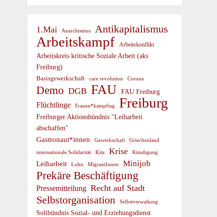
Antikapitalismus
1.Mai
Anarchismus
Arbeitskampf
Arbeitskonflikt
Arbeitskreis kritische Soziale Arbeit (aks
Freiburg)
Basisgewerkschaft
care revolution
Corona
FAU
Demo
DGB
FAU Freiburg
Freiburg
Flüchtlinge
Frauen*kampftag
Freiburger Aktionsbündnis "Leiharbeit
abschaffen"
Gastronaut*innen
Gewerkschaft
Griechenland
Krise
internationale Solidarität
Kündigung
Kita
Minijob
Leiharbeit
Lohn
MigrantInnen
Prekäre Beschäftigung
Recht auf Stadt
Pressemitteilung
Selbstorganisation
Selbstverwaltung
Solibündnis Sozial- und Erziehungsdienst