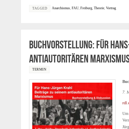
Anarchismus
,
FAU
,
Freiburg
,
Theorie
,
Vortrag
TAGGED
Buchvorstellung: Für Hans-
antiautoritären Marxismu
TERMIN
Buc
7. 
rdl.
Um 
Ver
Jürg