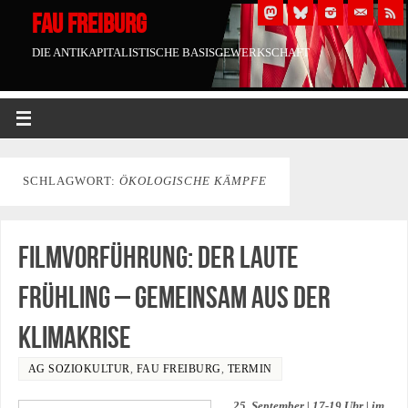
FAU FREIBURG
DIE ANTIKAPITALISTISCHE BASISGEWERKSCHAFT
SCHLAGWORT:
ÖKOLOGISCHE KÄMPFE
Filmvorführung: Der laute
Frühling – Gemeinsam aus der
Klimakrise
AG SOZIOKULTUR
,
FAU FREIBURG
,
TERMIN
25. September | 17-19 Uhr | im