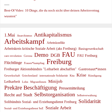
-----
Best-Of Video: 10 Dinge, die du noch nicht über deinen Arbeitsvertrag
wusstest"
Antikapitalismus
1.Mai
Anarchismus
Arbeitskampf
Arbeitskonflikt
Arbeitskreis kritische Soziale Arbeit (aks Freiburg)
Basisgewerkschaft
FAU
Demo
DGB
FAU Freiburg
care revolution
Corona
Freiburg
Flüchtlinge
Frauen*kampftag
Gastronaut*innen
Freiburger Aktionsbündnis "Leiharbeit abschaffen"
Krise
Gewerkschaft
Griechenland
internationale Solidarität
Kündigung
Kita
Minijob
Leiharbeit
Lohn
MigrantInnen
Prekäre Beschäftigung
Pressemitteilung
Selbstorganisation
Recht auf Stadt
Selbstverwaltung
Solidarität
Solibündnis Sozial- und Erziehungsdienst Freiburg
Soziale Arbeit
Sozial- und Erziehungsdienst SuE