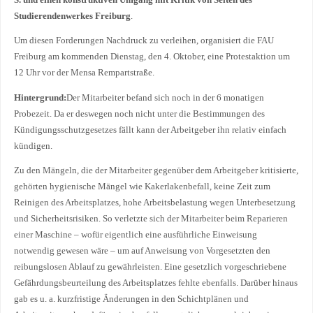
Studierendenwerkes Freiburg
.
Um diesen Forderungen Nachdruck zu verleihen, organisiert die FAU
Freiburg am kommenden Dienstag, den 4. Oktober, eine Protestaktion um
12 Uhr vor der Mensa Rempartstraße.
Hintergrund:
Der Mitarbeiter befand sich noch in der 6 monatigen
Probezeit. Da er deswegen noch nicht unter die Bestimmungen des
Kündigungsschutzgesetzes fällt kann der Arbeitgeber ihn relativ einfach
kündigen.
Zu den Mängeln, die der Mitarbeiter gegenüber dem Arbeitgeber kritisierte,
gehörten hygienische Mängel wie Kakerlakenbefall, keine Zeit zum
Reinigen des Arbeitsplatzes, hohe Arbeitsbelastung wegen Unterbesetzung
und Sicherheitsrisiken. So verletzte sich der Mitarbeiter beim Reparieren
einer Maschine – wofür eigentlich eine ausführliche Einweisung
notwendig gewesen wäre – um auf Anweisung von Vorgesetzten den
reibungslosen Ablauf zu gewährleisten. Eine gesetzlich vorgeschriebene
Gefährdungsbeurteilung des Arbeitsplatzes fehlte ebenfalls. Darüber hinaus
gab es u. a. kurzfristige Änderungen in den Schichtplänen und