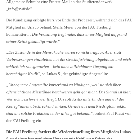
Allgemein: Schreibt eine Protest-Mail an das Studierendenwerk
„info@swfr.de“
Die Kündigung erfolgte kurz vor Ende der Probezeit, während sich das FAU
Mitglied im Urlaub befand. Stella Meier von der FAU Freiburg
kommentiert:
„Die Vermutung liegt nahe, dass unser Mitglied aufgrund
seiner Kritik gekündigt wurde.“
„Die Zustände in der Mensaküche waren so nicht tragbar. Aber statt
Verbesserungen einzuleiten hat die Geschäftsleitung abgeblockt und mich
schließlich rausgeworfen – kein nachvollziehbarer Umgang mit
berechtigter Kritik“
, so Lukas S., der gekündigte Angestellte.
„Unbequeme Angestellte kurzerhand zu kündigen, weil sie sich über
offensichtliche Missstände beschweren geht gar nicht. Das Signal ist klar:
Wer sich beschwert, der fliegt. Das soll Kritik unterbinden und auf die
Kolleg*innen abschreckend wirken. Gerade aus dem Niedriglohnsektor
sind uns solche Praktiken leider allzu gut bekannt“,
ordnet Paul Kraut von
der FAU Freiburg ein.
Die FAU Freiburg fordert die Wiedereinstellung ihres Mitgliedes Lukas
S. und einen konstruktiven Umgang mit Kritik von Seiten des