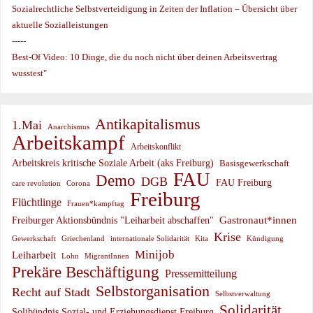
Sozialrechtliche Selbstverteidigung in Zeiten der Inflation – Übersicht über
aktuelle Sozialleistungen
-----
Best-Of Video: 10 Dinge, die du noch nicht über deinen Arbeitsvertrag
wusstest"
Antikapitalismus
1.Mai
Anarchismus
Arbeitskampf
Arbeitskonflikt
Arbeitskreis kritische Soziale Arbeit (aks Freiburg)
Basisgewerkschaft
FAU
Demo
DGB
FAU Freiburg
care revolution
Corona
Freiburg
Flüchtlinge
Frauen*kampftag
Gastronaut*innen
Freiburger Aktionsbündnis "Leiharbeit abschaffen"
Krise
Gewerkschaft
Griechenland
internationale Solidarität
Kündigung
Kita
Minijob
Leiharbeit
Lohn
MigrantInnen
Prekäre Beschäftigung
Pressemitteilung
Selbstorganisation
Recht auf Stadt
Selbstverwaltung
Solidarität
Solibündnis Sozial- und Erziehungsdienst Freiburg