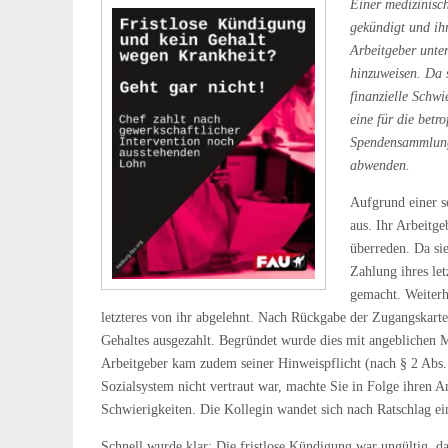
Einer medizinisc
gekündigt und ihr
Arbeitgeber unter
hinzuweisen. Da s
finanzielle Schw
eine für die betr
Spendensammlung 
abwenden.
Aufgrund einer s
aus. Ihr Arbeitg
überreden. Da sie
Zahlung ihres le
gemacht. Weiterhi
letzteres von ihr abgelehnt. Nach Rückgabe der Zugangskart
Gehaltes ausgezahlt. Begründet wurde dies mit angeblichen 
Arbeitgeber kam zudem seiner Hinweispflicht (nach § 2 Abs. 
Sozialsystem nicht vertraut war, machte Sie in Folge ihren An
Schwierigkeiten. Die Kollegin wandet sich nach Ratschlag e
Schnell wurde klar: Die fristlose Kündigung war ungültig, da