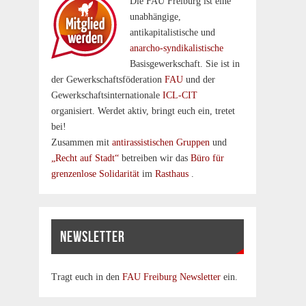
Die FAU Freiburg ist eine
un­abhängige,
antikapitalistische und
anarcho-syndikalistische
Basisgewerkschaft. Sie ist in
der Gewerkschaftsföderation
FAU
und der
Gewerkschaftsinternationale
ICL-CIT
organisiert. Werdet aktiv, bringt euch ein, tretet
bei!
Zusammen mit
antirassistischen Gruppen
und
„Recht auf Stadt“
betreiben wir das
Büro für
grenzenlose Solidarität
im
Rasthaus
.
NEWSLETTER
Tragt euch in den
FAU Freiburg Newsletter
ein.