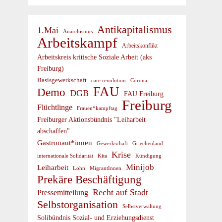
Antikapitalismus
1.Mai
Anarchismus
Arbeitskampf
Arbeitskonflikt
Arbeitskreis kritische Soziale Arbeit (aks
Freiburg)
Basisgewerkschaft
care revolution
Corona
FAU
Demo
DGB
FAU Freiburg
Freiburg
Flüchtlinge
Frauen*kampftag
Freiburger Aktionsbündnis "Leiharbeit
abschaffen"
Gastronaut*innen
Gewerkschaft
Griechenland
Krise
internationale Solidarität
Kündigung
Kita
Minijob
Leiharbeit
Lohn
MigrantInnen
Prekäre Beschäftigung
Recht auf Stadt
Pressemitteilung
Selbstorganisation
Selbstverwaltung
Solibündnis Sozial- und Erziehungsdienst