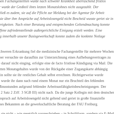
hen Fachangestellten wurde nach schwerer Krankheit überraschend fristlos
 wurde der Großteil ihres letzten Monatslohnes nicht ausgezahlt. Der
ließ es zudem, sie auf die Pflicht zur Meldung bei der Agentur für Arbeit
ie über ihre Ansprüche auf Arbeitslosengeld nicht Bescheid wusste geriet sie in
ierigkeiten. Nach einer Beratung und entsprechenden Geltendmachung konnte
offene zufriedenstellende außergerichtliche Einigung erzielt werden. Eine
innerhalb unserer Basisgewerkschaft konnte zudem die konkrete Notlage
chweren Erkrankung fiel die medizinische Fachangestellte für mehrere Wochen
eber versuchte sie daraufhin zur Unterzeichnung eines Aufhebungsvertrages zu
 darauf nicht einging, erfolgte eine de facto fristlose Kündigung via Mail. Die
tzten Monatsgehaltes wurde von der Rückgabe einer Zugangskarte abhängig
n sollte sie ihr restliches Gehalt selbst errechnen. Richtigerweise wurde
e wurde ihr dann nach rund einem Monat nur ein Bruchteil des fehlenden
Minusstunden aufgrund fehlender Arbeitsunfähigkeitsbescheinigungen. Der
2 Satz 2 Ziff. 3 SGB III) nicht nach. Da die junge Kollegin mit dem deutsche
spruch auf Arbeitslosengeld nicht geltend und geriet in große finanzielle
ines Bekannten an die gewerkschaftliche Beratung der FAU Freiburg.
 sie nicht – wie gesetzlich vorgeschrieben – in Schriftform, sondern via E-Mai