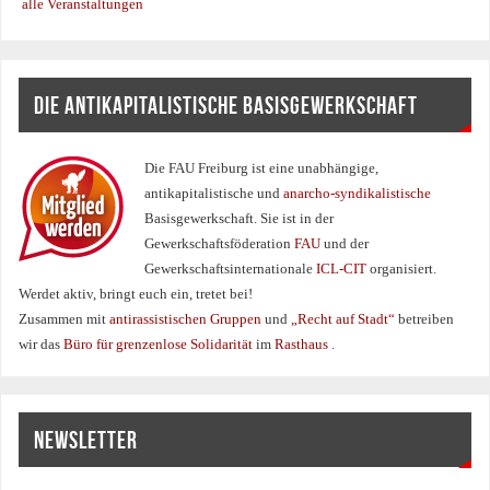
alle Veranstaltungen
DIE ANTIKAPITALISTISCHE BASISGEWERKSCHAFT
Die FAU Freiburg ist eine un­abhängige,
antikapitalistische und
anarcho-syndikalistische
Basisgewerkschaft. Sie ist in der
Gewerkschaftsföderation
FAU
und der
Gewerkschaftsinternationale
ICL-CIT
organisiert.
Werdet aktiv, bringt euch ein, tretet bei!
Zusammen mit
antirassistischen Gruppen
und
„Recht auf Stadt“
betreiben
wir das
Büro für grenzenlose Solidarität
im
Rasthaus
.
NEWSLETTER