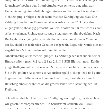
Aufgrund einer schweren Erkrankung fiel die medizinische Fachangestellte
für mehrere Wochen aus. Ihr Arbeitgeber versuchte sie daraufhin zur
Unterzeichnung eines Aufhebungsvertrages zu überreden. Da sie darauf
nicht einging, erfolgte eine de facto fristlose Kündigung via Mail. Die
Zahlung ihres letzten Monatsgehaltes wurde von der Rückgabe einer
Zugangskarte abhängig gemacht. Weiterhin sollte sie ihr restliches Gehalt
selbst errechnen. Richtigerweise wurde letzteres von ihr abgelehnt. Nach
Rückgabe der Zugangskarte wurde ihr dann nach rund einem Monat nur
ein Bruchteil des fehlenden Gehaltes ausgezahlt. Begründet wurde dies mit
angeblichen Minusstunden aufgrund fehlender
Arbeitsunfähigkeitsbescheinigungen. Der Arbeitgeber kam zudem seiner
Hinweispflicht (nach § 2 Abs. 2 Satz 2 Ziff. 3 SGB III) nicht nach. Da die
junge Kollegin mit dem deutschen Sozialsystem nicht vertraut war, machte
Sie in Folge ihren Anspruch auf Arbeitslosengeld nicht geltend und geriet
in große finanzielle Schwierigkeiten. Die Kollegin wandet sich nach
Ratschlag eines Bekannten an die gewerkschaftliche Beratung der FAU
Freiburg.
Schnell wurde klar: Die fristlose Kündigung war ungültig, da sie nicht –
wie gesetzlich vorgeschrieben – in Schriftform, sondern via E-Mail