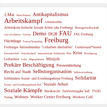
Antikapitalismus
1.Mai
Anarchismus
Arbeitskampf
Arbeitskonflikt
Arbeitskreis kritische Soziale Arbeit (aks Freiburg)
Basisgewerkschaft
FAU
Demo
DGB
FAU Freiburg
care revolution
Corona
Freiburg
Flüchtlinge
Frauen*kampftag
Gastronaut*innen
Freiburger Aktionsbündnis "Leiharbeit abschaffen"
Krise
Gewerkschaft
Griechenland
internationale Solidarität
Kündigung
Kita
Minijob
Leiharbeit
Lohn
MigrantInnen
Prekäre Beschäftigung
Pressemitteilung
Selbstorganisation
Recht auf Stadt
Selbstverwaltung
Solidarität
Solibündnis Sozial- und Erziehungsdienst Freiburg
Soziale Arbeit
Sozial- und Erziehungsdienst SuE
Soziale Kämpfe
Streikrecht
Tarifweitergabe SuE
TVöD
Wohnen
Worker Center Freiburg
Workers Café
Vortrag