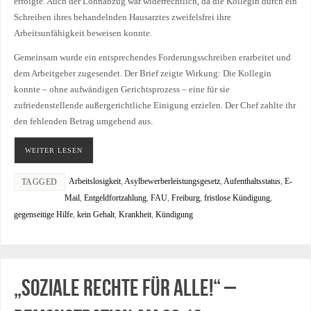
erfolgte. Auch der Lohnabzug war widerrechtlich, da die Kollegin durch ein
Schreiben ihres behandelnden Hausarztes zweifelsfrei ihre
Arbeitsunfähigkeit beweisen konnte.
Gemeinsam wurde ein entsprechendes Forderungsschreiben erarbeitet und
dem Arbeitgeber zugesendet. Der Brief zeigte Wirkung: Die Kollegin
konnte – ohne aufwändigen Gerichtsprozess – eine für sie
zufriedenstellende außergerichtliche Einigung erzielen. Der Chef zahlte ihr
den fehlenden Betrag umgehend aus.
WEITER LESEN
Arbeitslosigkeit
,
Asylbewerberleistungsgesetz
,
Aufenthaltsstatus
,
E-
TAGGED
Mail
,
Entgeldfortzahlung
,
FAU
,
Freiburg
,
fristlose Kündigung
,
gegenseitige Hilfe
,
kein Gehalt
,
Krankheit
,
Kündigung
„Soziale Rechte für Alle!“ –