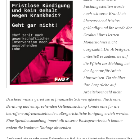
Fachangestellten wurde
nach schwerer Krankheit
überraschend fristlos
gekündigt und ihr wurde der
Großteil ihres letzten
Monatslohnes nicht
ausgezahlt. Der Arbeitgeber
unterließ es zudem, sie auf
die Pflicht zur Meldung bei
der Agentur für Arbeit
hinzuweisen. Da sie über
ihre Ansprüche auf
Arbeitslosengeld nicht
Bescheid wusste geriet sie in finanzielle Schwierigkeiten. Nach einer
Beratung und entsprechenden Geltendmachung konnte eine für die
betroffene zufriedenstellende außergerichtliche Einigung erzielt werden.
Eine Spendensammlung innerhalb unserer Basisgewerkschaft konnte
zudem die konkrete Notlage abwenden.