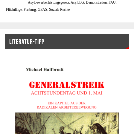
Asylbewerberleistungsgesetz
,
AsylbLG
,
Demonstration
,
FAU
,
Flüchtlinge
,
Freiburg
,
GEAS
,
Soziale Rechte
LITERATUR-TIPP