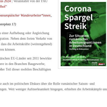
us 2024
| Veranstaltet von der FAU
fhof“
steuropäischer Wanderarbeiter*innen
„
terplatz 17)
u einer Aufhebung oder Angleichung
igration. Neben dem freien Verkehr von
 dass die Arbeitskräfte (weitestgehend)
eren können.
päischen EU-Länder seit 2011 bewirkte
ndere in den Branchen Baugewerbe,
oßer Teil dieser mobilen Beschäftigten
 auch im politischen Diskurs über die Rolle rumänischer Saison- und
ungen. Weit weniger Aufmerksamkeit hingegen, erhielten die Arbeitskämpfe un