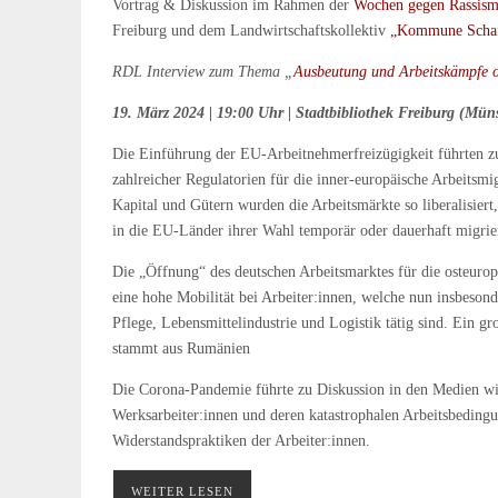
Vortrag & Diskussion im Rahmen der
Wochen gegen Rassism
Freiburg und dem Landwirtschaftskollektiv
„Kommune Scha
RDL Interview zum Thema „
Ausbeutung und Arbeitskämpfe o
19. März 2024 | 19:00 Uhr | Stadtbibliothek Freiburg (Müns
Die Einführung der EU-Arbeitnehmerfreizügigkeit führten z
zahlreicher Regulatorien für die inner-europäische Arbeitsm
Kapital und Gütern wurden die Arbeitsmärkte so liberalisiert,
in die EU-Länder ihrer Wahl temporär oder dauerhaft migri
Die „Öffnung“ des deutschen Arbeitsmarktes für die osteuro
eine hohe Mobilität bei Arbeiter:innen, welche nun insbeso
Pflege, Lebensmittelindustrie und Logistik tätig sind. Ein gr
stammt aus Rumänien
Die Corona-Pandemie führte zu Diskussion in den Medien wie
Werksarbeiter:innen und deren katastrophalen Arbeitsbeding
Widerstandspraktiken der Arbeiter:innen.
WEITER LESEN