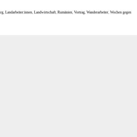
urg
,
Landarbeiter:innen
,
Landwirtschaft
,
Rumänien
,
Vortrag
,
Wanderarbeiter
,
Wochen gegen