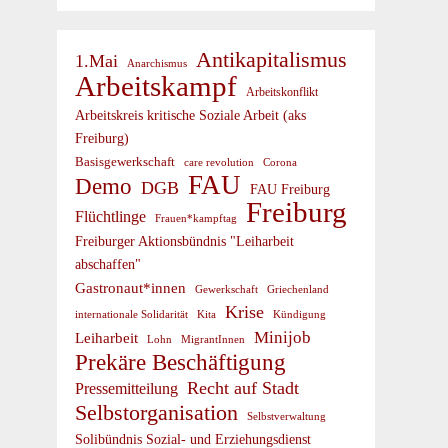
Antikapitalismus
1.Mai
Anarchismus
Arbeitskampf
Arbeitskonflikt
Arbeitskreis kritische Soziale Arbeit (aks
Freiburg)
Basisgewerkschaft
care revolution
Corona
FAU
Demo
DGB
FAU Freiburg
Freiburg
Flüchtlinge
Frauen*kampftag
Freiburger Aktionsbündnis "Leiharbeit
abschaffen"
Gastronaut*innen
Gewerkschaft
Griechenland
Krise
internationale Solidarität
Kündigung
Kita
Minijob
Leiharbeit
Lohn
MigrantInnen
Prekäre Beschäftigung
Recht auf Stadt
Pressemitteilung
Selbstorganisation
Selbstverwaltung
Solibündnis Sozial- und Erziehungsdienst