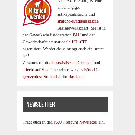
Die FAU Freiburg ist eine
un­abhängige,
antikapitalistische und
anarcho-syndikalistische
Basisgewerkschaft. Sie ist in
der Gewerkschaftsföderation
FAU
und der
Gewerkschaftsinternationale
ICL-CIT
organisiert. Werdet aktiv, bringt euch ein, tretet
bei!
Zusammen mit
antirassistischen Gruppen
und
„Recht auf Stadt“
betreiben wir das
Büro für
grenzenlose Solidarität
im
Rasthaus
.
NEWSLETTER
Tragt euch in den
FAU Freiburg Newsletter
ein.