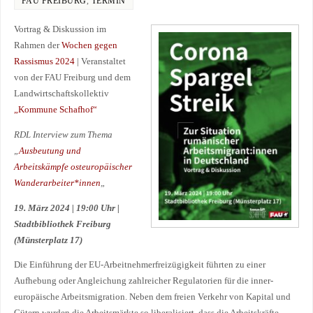
FAU FREIBURG
,
TERMIN
Vortrag & Diskussion im
Rahmen der
Wochen gegen
Rassismus 2024
| Veranstaltet
von der FAU Freiburg und dem
Landwirtschaftskollektiv
„Kommune Schafhof“
RDL Interview zum Thema
„
Ausbeutung und
Arbeitskämpfe osteuropäischer
Wanderarbeiter*innen
„
19. März 2024 | 19:00 Uhr |
Stadtbibliothek Freiburg
(Münsterplatz 17)
Die Einführung der EU-Arbeitnehmerfreizügigkeit führten zu einer
Aufhebung oder Angleichung zahlreicher Regulatorien für die inner-
europäische Arbeitsmigration. Neben dem freien Verkehr von Kapital und