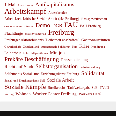
Antikapitalismus
1.Mai
Anarchismus
Arbeitskampf
Arbeitskonflikt
Arbeitskreis kritische Soziale Arbeit (aks Freiburg)
Basisgewerkschaft
FAU
Demo
DGB
FAU Freiburg
care revolution
Corona
Freiburg
Flüchtlinge
Frauen*kampftag
Gastronaut*innen
Freiburger Aktionsbündnis "Leiharbeit abschaffen"
Krise
Gewerkschaft
Griechenland
internationale Solidarität
Kündigung
Kita
Minijob
Leiharbeit
Lohn
MigrantInnen
Prekäre Beschäftigung
Pressemitteilung
Selbstorganisation
Recht auf Stadt
Selbstverwaltung
Solidarität
Solibündnis Sozial- und Erziehungsdienst Freiburg
Soziale Arbeit
Sozial- und Erziehungsdienst SuE
Soziale Kämpfe
Streikrecht
Tarifweitergabe SuE
TVöD
Wohnen
Worker Center Freiburg
Workers Café
Vortrag