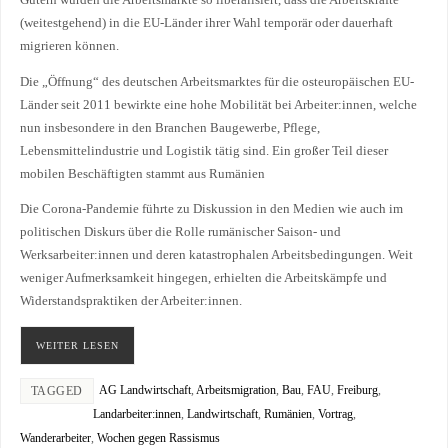
Gütern wurden die Arbeitsmärkte so liberalisiert, dass die Arbeitskräfte
(weitestgehend) in die EU-Länder ihrer Wahl temporär oder dauerhaft
migrieren können.
Die „Öffnung“ des deutschen Arbeitsmarktes für die osteuropäischen EU-
Länder seit 2011 bewirkte eine hohe Mobilität bei Arbeiter:innen, welche
nun insbesondere in den Branchen Baugewerbe, Pflege,
Lebensmittelindustrie und Logistik tätig sind. Ein großer Teil dieser
mobilen Beschäftigten stammt aus Rumänien
Die Corona-Pandemie führte zu Diskussion in den Medien wie auch im
politischen Diskurs über die Rolle rumänischer Saison- und
Werksarbeiter:innen und deren katastrophalen Arbeitsbedingungen. Weit
weniger Aufmerksamkeit hingegen, erhielten die Arbeitskämpfe und
Widerstandspraktiken der Arbeiter:innen.
WEITER LESEN
AG Landwirtschaft
,
Arbeitsmigration
,
Bau
,
FAU
,
Freiburg
,
TAGGED
Landarbeiter:innen
,
Landwirtschaft
,
Rumänien
,
Vortrag
,
Wanderarbeiter
,
Wochen gegen Rassismus