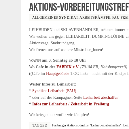
Aktions-Vorbereitungstref
ALLGEMEINES SYNDIKAT
,
ARBEITSKÄMPFE
,
FAU FRE
LEIHBUDEN und SKLAVENHÄNDLER, nehmen immer mehr zu 
Wir wollen uns gegen LEIHARBEIT, DUMPINGLÖHNE un
Aktionstage, Stadtrundgang, …
Wir freuen uns auf weitere Mitstreiter_Innen!
WANN
am 3. Sonntag ab 18 Uhr
Wo
Cafe in der
FABRIK e.V.
(79104 FR, Habsburgerstr.9)
((Cafe im
Hauptgebäude
1.OG links – nicht mit der Kneipe 
Weiter Infos zu Leiharbeit:
*
Syndikat Leiharbeit (FAU)
* oder auf der Kampagnen-Seite
Leiharbeit abschaffen!
*
Infos zur Leiharbeit / Zeitarbeit in Freiburg
Wir kriegen nur wofür wir kämpfen!
Freiburger Aktionsbündnis "Leiharbeit abschaffen"
,
Leih
TAGGED