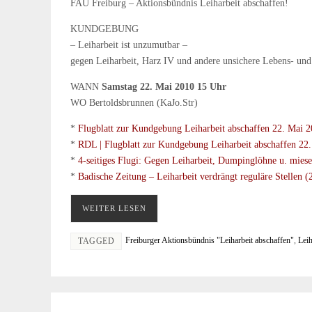
FAU Freiburg – Aktionsbündnis Leiharbeit abschaffen!
KUNDGEBUNG
– Leiharbeit ist unzumutbar –
gegen Leiharbeit, Harz IV und andere unsichere Lebens- und 
WANN
Samstag 22. Mai 2010 15 Uhr
WO Bertoldsbrunnen (KaJo.Str)
*
Flugblatt zur Kundgebung Leiharbeit abschaffen 22. Mai 2
*
RDL | Flugblatt zur Kundgebung Leiharbeit abschaffen 22
*
4-seitiges Flugi: Gegen Leiharbeit, Dumpinglöhne u. miese
*
Badische Zeitung – Leiharbeit verdrängt reguläre Stellen 
WEITER LESEN
Freiburger Aktionsbündnis "Leiharbeit abschaffen"
,
Leih
TAGGED