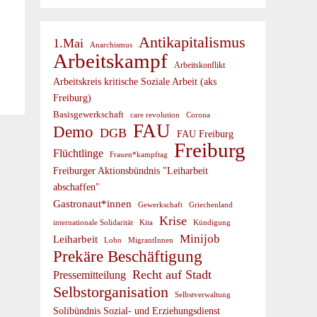
Antikapitalismus
1.Mai
Anarchismus
Arbeitskampf
Arbeitskonflikt
Arbeitskreis kritische Soziale Arbeit (aks
Freiburg)
Basisgewerkschaft
care revolution
Corona
FAU
Demo
DGB
FAU Freiburg
Freiburg
Flüchtlinge
Frauen*kampftag
Freiburger Aktionsbündnis "Leiharbeit
abschaffen"
Gastronaut*innen
Gewerkschaft
Griechenland
Krise
internationale Solidarität
Kündigung
Kita
Minijob
Leiharbeit
Lohn
MigrantInnen
Prekäre Beschäftigung
Recht auf Stadt
Pressemitteilung
Selbstorganisation
Selbstverwaltung
Solibündnis Sozial- und Erziehungsdienst