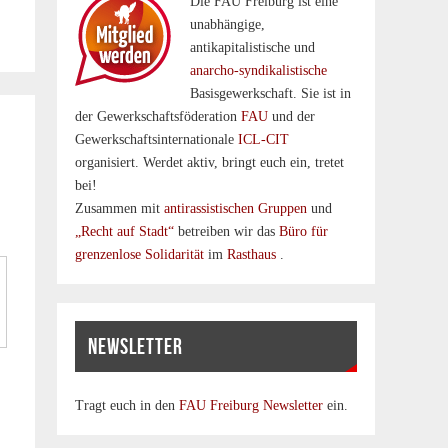
Die FAU Freiburg ist eine
un­abhängige,
antikapitalistische und
anarcho-syndikalistische
Basisgewerkschaft. Sie ist in
der Gewerkschaftsföderation
FAU
und der
Gewerkschaftsinternationale
ICL-CIT
organisiert. Werdet aktiv, bringt euch ein, tretet
bei!
Zusammen mit
antirassistischen Gruppen
und
„Recht auf Stadt“
betreiben wir das
Büro für
grenzenlose Solidarität
im
Rasthaus
.
NEWSLETTER
Tragt euch in den
FAU Freiburg Newsletter
ein.