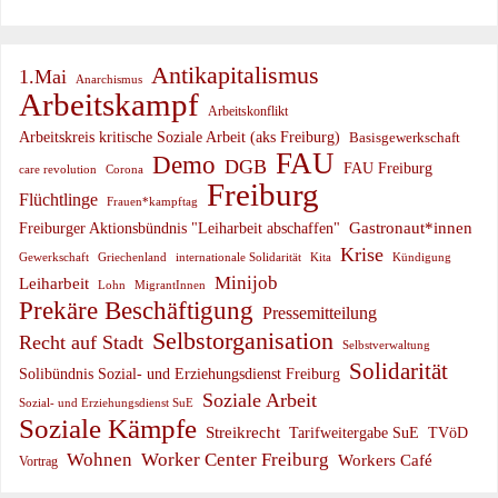
Antikapitalismus
1.Mai
Anarchismus
Arbeitskampf
Arbeitskonflikt
Arbeitskreis kritische Soziale Arbeit (aks Freiburg)
Basisgewerkschaft
FAU
Demo
DGB
FAU Freiburg
care revolution
Corona
Freiburg
Flüchtlinge
Frauen*kampftag
Gastronaut*innen
Freiburger Aktionsbündnis "Leiharbeit abschaffen"
Krise
Gewerkschaft
Griechenland
internationale Solidarität
Kündigung
Kita
Minijob
Leiharbeit
Lohn
MigrantInnen
Prekäre Beschäftigung
Pressemitteilung
Selbstorganisation
Recht auf Stadt
Selbstverwaltung
Solidarität
Solibündnis Sozial- und Erziehungsdienst Freiburg
Soziale Arbeit
Sozial- und Erziehungsdienst SuE
Soziale Kämpfe
Streikrecht
Tarifweitergabe SuE
TVöD
Wohnen
Worker Center Freiburg
Workers Café
Vortrag