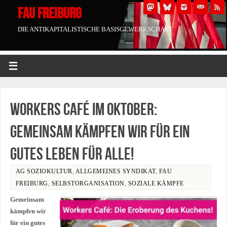
FAU FREIBURG
DIE ANTIKAPITALISTISCHE BASISGEWERKSCHAFT
Workers Café im Oktober:
Gemeinsam kämpfen wir für ein
gutes Leben für alle!
AG SOZIOKULTUR
,
ALLGEMEINES SYNDIKAT
,
FAU
FREIBURG
,
SELBSTORGANISATION
,
SOZIALE KÄMPFE
Gemeinsam
kämpfen wir
für ein gutes