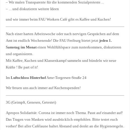
– Wir malen Transparente für die kommenden Sozialproteste…
– …und diskutieren weitere Ideen
und wie immer beim FAU Workers Café gibt es Kaffee und Kuchen!
Nach einer harten Arbeitswoche oder nach nervigen Gesprächen auf dem
Amt ist endlich Wochenende! Die FAU Freiburg bietet jetzt
jeden 1.
Samstag im Monat
einen Wohlfühlspace zum runterkommen, diskutieren
und organisieren.
Mit Kaffee, Kuchen und Klassenkampf sammeln und bündeln wir neue
Kräfte ! Be part of it!
Im
Luftschloss Hinterhof
Arne-Torgersen-Straße 24
Wir freuen uns auch immer auf Kuchenspenden!
3G (Geimpft, Genesen, Getestet)
Apropos Solidarität: Corona ist immer noch Thema. Passt auf einander auf!
Das Tragen von Masken wird ausdrücklich empfohlen. Bitte testet euch
vorher! Bei aller Cafélaune haltet Abstand und denkt an die Hygieneregeln.