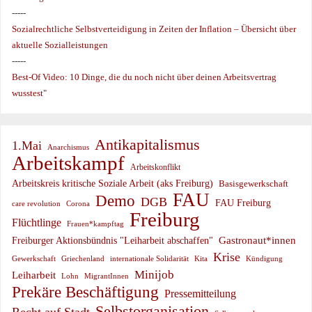
-----
Sozialrechtliche Selbstverteidigung in Zeiten der Inflation – Übersicht über
aktuelle Sozialleistungen
-----
Best-Of Video: 10 Dinge, die du noch nicht über deinen Arbeitsvertrag
wusstest"
Antikapitalismus
1.Mai
Anarchismus
Arbeitskampf
Arbeitskonflikt
Arbeitskreis kritische Soziale Arbeit (aks Freiburg)
Basisgewerkschaft
FAU
Demo
DGB
FAU Freiburg
care revolution
Corona
Freiburg
Flüchtlinge
Frauen*kampftag
Gastronaut*innen
Freiburger Aktionsbündnis "Leiharbeit abschaffen"
Krise
Gewerkschaft
Griechenland
internationale Solidarität
Kündigung
Kita
Minijob
Leiharbeit
Lohn
MigrantInnen
Prekäre Beschäftigung
Pressemitteilung
Selbstorganisation
Recht auf Stadt