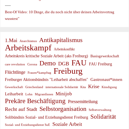
-----
Best-Of Video: 10 Dinge, die du noch nicht über deinen Arbeitsvertrag
wusstest"
Antikapitalismus
1.Mai
Anarchismus
Arbeitskampf
Arbeitskonflikt
Arbeitskreis kritische Soziale Arbeit (aks Freiburg)
Basisgewerkschaft
FAU
Demo
DGB
FAU Freiburg
care revolution
Corona
Freiburg
Flüchtlinge
Frauen*kampftag
Gastronaut*innen
Freiburger Aktionsbündnis "Leiharbeit abschaffen"
Krise
Gewerkschaft
Griechenland
internationale Solidarität
Kündigung
Kita
Minijob
Leiharbeit
Lohn
MigrantInnen
Prekäre Beschäftigung
Pressemitteilung
Selbstorganisation
Recht auf Stadt
Selbstverwaltung
Solidarität
Solibündnis Sozial- und Erziehungsdienst Freiburg
Soziale Arbeit
Sozial- und Erziehungsdienst SuE