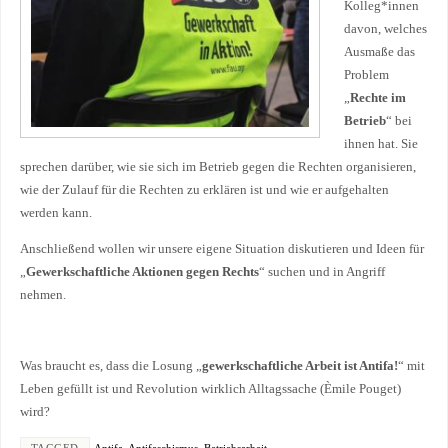
Kolleg*innen
davon, welches
Ausmaße das
Problem
„
Rechte im
Betrieb
“ bei
ihnen hat. Sie
sprechen darüber, wie sie sich im Betrieb gegen die Rechten organisieren,
wie der Zulauf für die Rechten zu erklären ist und wie er aufgehalten
werden kann.
Anschließend wollen wir unsere eigene Situation diskutieren und Ideen für
„
Gewerkschaftliche Aktionen gegen Rechts
“ suchen und in Angriff
nehmen.
Was braucht es, dass die Losung „
gewerkschaftliche Arbeit ist Antifa!
“ mit
Leben gefüllt ist und Revolution wirklich Alltagssache (Èmile Pouget)
wird?
TAGGED
Antifa
,
Antifaschismus
,
Betriebsarbeit
.