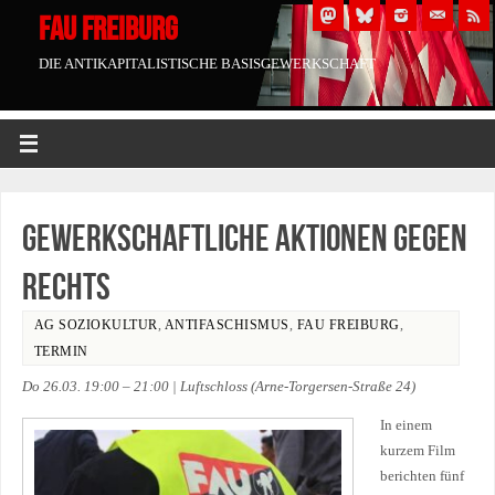
FAU FREIBURG
DIE ANTIKAPITALISTISCHE BASISGEWERKSCHAFT
Gewerkschaftliche Aktionen gegen
Rechts
AG SOZIOKULTUR
,
ANTIFASCHISMUS
,
FAU FREIBURG
,
TERMIN
Do 26.03. 19:00 – 21:00 | Luftschloss (Arne-Torgersen-Straße 24)
In einem
kurzem Film
berichten fünf