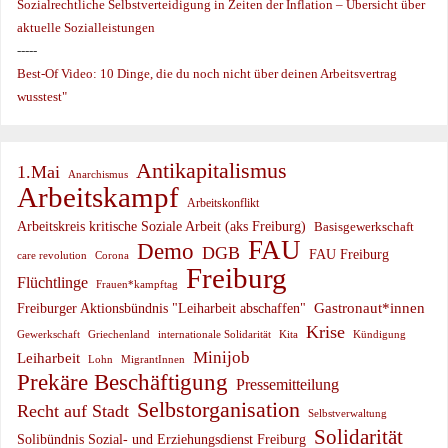
Sozialrechtliche Selbstverteidigung in Zeiten der Inflation – Übersicht über
aktuelle Sozialleistungen
-----
Best-Of Video: 10 Dinge, die du noch nicht über deinen Arbeitsvertrag
wusstest"
Antikapitalismus
1.Mai
Anarchismus
Arbeitskampf
Arbeitskonflikt
Arbeitskreis kritische Soziale Arbeit (aks Freiburg)
Basisgewerkschaft
FAU
Demo
DGB
FAU Freiburg
care revolution
Corona
Freiburg
Flüchtlinge
Frauen*kampftag
Gastronaut*innen
Freiburger Aktionsbündnis "Leiharbeit abschaffen"
Krise
Gewerkschaft
Griechenland
internationale Solidarität
Kündigung
Kita
Minijob
Leiharbeit
Lohn
MigrantInnen
Prekäre Beschäftigung
Pressemitteilung
Selbstorganisation
Recht auf Stadt
Selbstverwaltung
Solidarität
Solibündnis Sozial- und Erziehungsdienst Freiburg