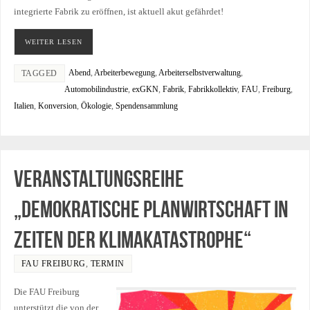
integrierte Fabrik zu eröffnen, ist aktuell akut gefährdet!
WEITER LESEN
Abend
,
Arbeiterbewegung
,
Arbeiterselbstverwaltung
,
TAGGED
Automobilindustrie
,
exGKN
,
Fabrik
,
Fabrikkollektiv
,
FAU
,
Freiburg
,
Italien
,
Konversion
,
Ökologie
,
Spendensammlung
Veranstaltungsreihe
„Demokratische Planwirtschaft in
Zeiten der Klimakatastrophe“
FAU FREIBURG
,
TERMIN
Die FAU Freiburg
unterstützt die von der