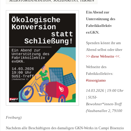
SELBSTORGANISATION
,
SOLIDARITÄT
,
TERMIN
Ein Abend zur
Unterstützung des
Fabrikkollektiv
exGKN.
Spenden könnt ihr am
Abend selbst oder über
>> diese Webseite <<
.
Webseite des
Fabrikkollektivs:
#insorgiamo
14.03.2026 | 19:00 Uhr
| SUSI-
Bewohner*innen-Treff
(Vaubanallee 2, 79100
Freiburg)
Nachdem alle Beschäftigten des damaligen GKN-Werks in Campi Bisenzio