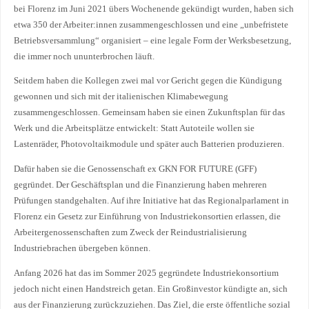
bei Florenz im Juni 2021 übers Wochenende gekündigt wurden, haben sich
etwa 350 der Ar­bei­te­r:in­nen zusammengeschlossen und eine „unbefristete
Betriebsversammlung“ organisiert – eine legale Form der Werksbesetzung,
die immer noch ununterbrochen läuft.
Seitdem haben die Kollegen zwei mal vor Gericht gegen die Kündigung
gewonnen und sich mit der italienischen Klimabewegung
zusammengeschlossen. Gemeinsam haben sie einen Zukunftsplan für das
Werk und die Arbeitsplätze entwickelt: Statt Autoteile wollen sie
Lastenräder, Photovoltaikmodule und später auch Batterien produzieren.
Dafür haben sie die Genossenschaft ex GKN FOR FUTURE (GFF)
gegründet. Der Geschäftsplan und die Finanzierung haben mehreren
Prüfungen standgehalten. Auf ihre Initiative hat das Regionalparlament in
Florenz ein Gesetz zur Einführung von Industriekonsortien erlassen, die
Arbeitergenossenschaften zum Zweck der Reindustrialisierung
Industriebrachen übergeben können.
Anfang 2026 hat das im Sommer 2025 gegründete Industriekonsortium
jedoch nicht einen Handstreich getan. Ein Großinvestor kündigte an, sich
aus der Finanzierung zurückzuziehen. Das Ziel, die erste öffentliche sozial