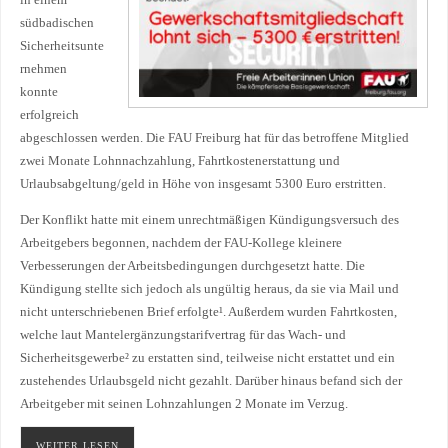
in einem
südbadischen
Sicherheitsunte
rnehmen
konnte
erfolgreich
abgeschlossen werden. Die FAU Freiburg hat für das betroffene Mitglied
zwei Monate Lohnnachzahlung, Fahrtkostenerstattung und
Urlaubsabgeltung/geld in Höhe von insgesamt 5300 Euro erstritten.
Der Konflikt hatte mit einem unrechtmäßigen Kündigungsversuch des
Arbeitgebers begonnen, nachdem der FAU-Kollege kleinere
Verbesserungen der Arbeitsbedingungen durchgesetzt hatte. Die
Kündigung stellte sich jedoch als ungültig heraus, da sie via Mail und
nicht unterschriebenen Brief erfolgte¹. Außerdem wurden Fahrtkosten,
welche laut Mantelergänzungstarifvertrag für das Wach- und
Sicherheitsgewerbe² zu erstatten sind, teilweise nicht erstattet und ein
zustehendes Urlaubsgeld nicht gezahlt. Darüber hinaus befand sich der
Arbeitgeber mit seinen Lohnzahlungen 2 Monate im Verzug.
WEITER LESEN