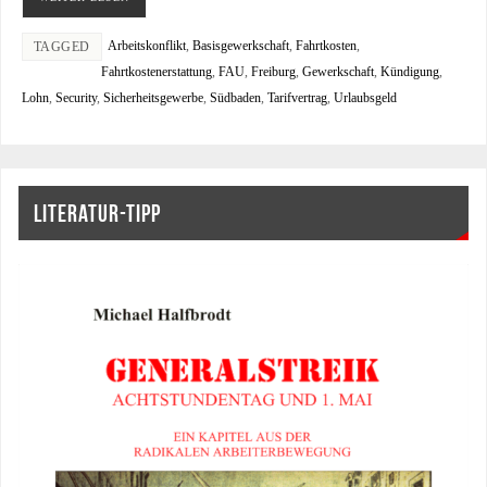
Arbeitskonflikt
,
Basisgewerkschaft
,
Fahrtkosten
,
TAGGED
Fahrtkostenerstattung
,
FAU
,
Freiburg
,
Gewerkschaft
,
Kündigung
,
Lohn
,
Security
,
Sicherheitsgewerbe
,
Südbaden
,
Tarifvertrag
,
Urlaubsgeld
LITERATUR-TIPP