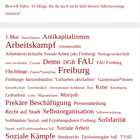
Best-Of Video: 10 Dinge, die du noch nicht über deinen Arbeitsvertrag
wusstest"
Antikapitalismus
1.Mai
Anarchismus
Arbeitskampf
Arbeitskonflikt
Arbeitskreis kritische Soziale Arbeit (aks Freiburg)
Basisgewerkschaft
FAU
Demo
DGB
FAU Freiburg
care revolution
Corona
Freiburg
Flüchtlinge
Frauen*kampftag
Gastronaut*innen
Freiburger Aktionsbündnis "Leiharbeit abschaffen"
Krise
Gewerkschaft
Griechenland
internationale Solidarität
Kündigung
Kita
Minijob
Leiharbeit
Lohn
MigrantInnen
Prekäre Beschäftigung
Pressemitteilung
Selbstorganisation
Recht auf Stadt
Selbstverwaltung
Solidarität
Solibündnis Sozial- und Erziehungsdienst Freiburg
Soziale Arbeit
Sozial- und Erziehungsdienst SuE
Soziale Kämpfe
Streikrecht
Tarifweitergabe SuE
TVöD