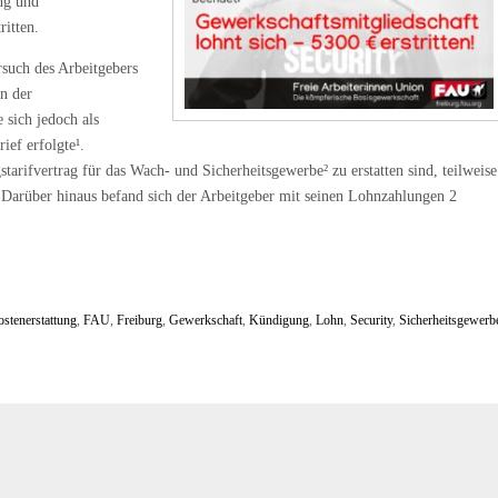
ng und
itten.
such des Arbeitgebers
n der
 sich jedoch als
ief erfolgte¹.
rifvertrag für das Wach- und Sicherheitsgewerbe² zu erstatten sind, teilweise
t. Darüber hinaus befand sich der Arbeitgeber mit seinen Lohnzahlungen 2
ostenerstattung
,
FAU
,
Freiburg
,
Gewerkschaft
,
Kündigung
,
Lohn
,
Security
,
Sicherheitsgewerb