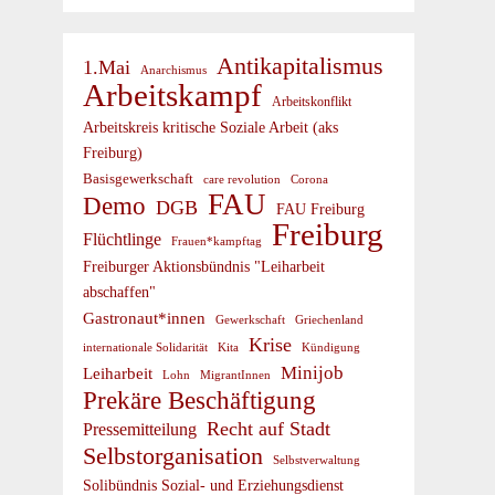
Antikapitalismus
1.Mai
Anarchismus
Arbeitskampf
Arbeitskonflikt
Arbeitskreis kritische Soziale Arbeit (aks
Freiburg)
Basisgewerkschaft
care revolution
Corona
FAU
Demo
DGB
FAU Freiburg
Freiburg
Flüchtlinge
Frauen*kampftag
Freiburger Aktionsbündnis "Leiharbeit
abschaffen"
Gastronaut*innen
Gewerkschaft
Griechenland
Krise
internationale Solidarität
Kündigung
Kita
Minijob
Leiharbeit
Lohn
MigrantInnen
Prekäre Beschäftigung
Recht auf Stadt
Pressemitteilung
Selbstorganisation
Selbstverwaltung
Solibündnis Sozial- und Erziehungsdienst