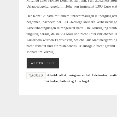
Mitglied zwei Monate Lohnnachzahlung, Fahrtkostenerstattu
Urlaubsabgeltung/geld in Höhe von insgesamt 5300 Euro erstr
Der Konflikt hatte mit einem unrechtmäßigen Kündigungsver
begonnen, nachdem der FAU-Kollege kleinere Verbesserunge
Arbeitsbedingungen durchgesetzt hatte. Die Kündigung stellte
ungültig heraus, da sie via Mail und nicht unterschriebenen Br
Außerdem wurden Fahrtkosten, welche laut Mantelergänzungsta
nicht erstattet und ein zustehendes Urlaubsgeld nicht gezahl
Monate im Verzug.
WEITER LESEN
Arbeitskonflikt
,
Basisgewerkschaft
,
Fahrtkosten
,
Fahrtk
TAGGED
Südbaden
,
Tarifvertrag
,
Urlaubsgeld