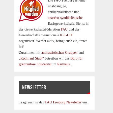
Die FAU Freiburg ist eine
un­abhängige,
antikapitalistische und
anarcho-syndikalistische
Basisgewerkschaft. Sie ist in
der Gewerkschaftsföderation
FAU
und der
Gewerkschaftsinternationale
ICL-CIT
organisiert. Werdet aktiv, bringt euch ein, tretet
bei!
Zusammen mit
antirassistischen Gruppen
und
„Recht auf Stadt“
betreiben wir das
Büro für
grenzenlose Solidarität
im
Rasthaus
.
NEWSLETTER
Tragt euch in den
FAU Freiburg Newsletter
ein.