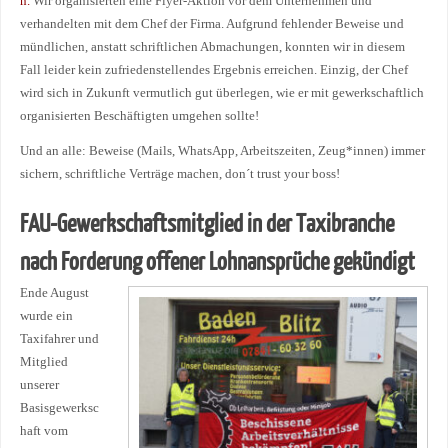
n.
Wir organisierten eine Flyer-Aktion vor dem Unternehmen und
verhandelten mit dem Chef der Firma. Aufgrund fehlender Beweise und
mündlichen, anstatt schriftlichen Abmachungen, konnten wir in diesem
Fall leider kein zufriedenstellendes Ergebnis erreichen. Einzig, der Chef
wird sich in Zukunft vermutlich gut überlegen, wie er mit gewerkschaftlich
organisierten Beschäftigten umgehen sollte!
Und an alle: Beweise (Mails, WhatsApp, Arbeitszeiten, Zeug*innen) immer
sichern, schriftliche Verträge machen, don´t trust your boss!
FAU-Gewerkschaftsmitglied in der Taxibranche
nach Forderung offener Lohnansprüche gekündigt
Ende August
wurde ein
Taxifahrer und
Mitglied
unserer
Basisgewerksc
haft vom