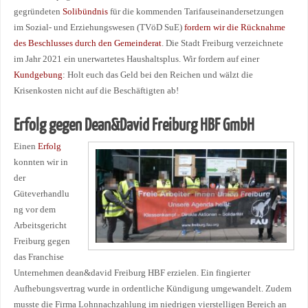
gegründeten
Solibündnis
für die kommenden Tarifauseinandersetzungen
im Sozial- und Erziehungswesen (TVöD SuE)
fordern wir die Rücknahme
des Beschlusses durch den Gemeinderat
. Die Stadt Freiburg verzeichnete
im Jahr 2021 ein unerwartetes Haushaltsplus. Wir fordern auf einer
Kundgebung
: Holt euch das Geld bei den Reichen und wälzt die
Krisenkosten nicht auf die Beschäftigten ab!
Erfolg gegen Dean&David
Freiburg HBF GmbH
Einen
Erfolg
konnten wir in
der
Güteverhandlu
ng vor dem
Arbeitsgericht
Freiburg gegen
das Franchise
Unternehmen dean&david Freiburg HBF erzielen. Ein fingierter
Aufhebungsvertrag wurde in ordentliche Kündigung umgewandelt. Zudem
musste die Firma Lohnnachzahlung im niedrigen vierstelligen Bereich an