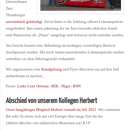
Unternehmen
Taxi
Thumberger
unvermittelt gekündigt
. Zuvor hatte er die Zahlung offener Lohnansprüche
eingefordert. Ihm waren jahrelang die im Taxi-Gewerbe üblichen Stand-
und Wartezeiten als „Pause“ ausgelegt und teilweise nicht entlohnt worden.
Vor Gericht konnte eine Abfindung im niedrigen vierstelligen Bereich
durchgesetzt werden. Die noch immer ausstehenden Lohnansprüche werden
weiterhin vor dem Arbeitsgericht verhandelt.
Wir organisierten eine
Kundgebung
und Flyer-Aktionen um auf den Fall
aufmerksam zu machen.
Presse:
Linke Liste Ortenau
|
RDL
|
Nigra
|
BNN
Abschied von
unserem Kollegen
Herbert
Unser langjähriges Mitglied Herbert verstarb im Juli 2021
. Wir vermissen
Ihn sehr! Er setzte sich mit viel Energie über lange Zeit für die
(Arbeits-)Rechte von zahlreichen Menschen ein!
R.I.P