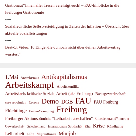
Gastronaut*innen aller Tresen vereinigt euch! – FAU-Einblicke in die
Freiburger Gastronomie
-----
Sozialrechtliche Selbstverteidigung in Zeiten der Inflation – Übersicht über
aktuelle Sozialleistungen
-----
Best-Of Video: 10 Dinge, die du noch nicht über deinen Arbeitsvertrag
wusstest"
Antikapitalismus
1.Mai
Anarchismus
Arbeitskampf
Arbeitskonflikt
Arbeitskreis kritische Soziale Arbeit (aks Freiburg)
Basisgewerkschaft
FAU
Demo
DGB
FAU Freiburg
care revolution
Corona
Freiburg
Flüchtlinge
Frauen*kampftag
Gastronaut*innen
Freiburger Aktionsbündnis "Leiharbeit abschaffen"
Krise
Gewerkschaft
Griechenland
internationale Solidarität
Kündigung
Kita
Minijob
Leiharbeit
Lohn
MigrantInnen