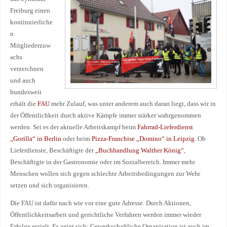
Freiburg einen
kontinuierliche
n
Mitgliederzuw
achs
verzeichnen
und auch
bundesweit
erhält die
FAU
mehr Zulauf, was unter anderem auch daran liegt, dass wir in
der Öffentlichkeit durch aktive Kämpfe immer stärker wahrgenommen
werden. Sei es der aktuelle Arbeitskampf beim
Fahrrad-Lieferdienst
„Gorilla“ in Berlin
oder beim
Pizza-Franchise „Domino“ in Leipzig
. Ob
Lieferdienste, Beschäftigte der
„Buchhandlung Walther König“
,
Beschäftigte in der Gastronomie oder im Sozialbereich. Immer mehr
Menschen wollen sich gegen schlechte Arbeitsbedingungen zur Wehr
setzen und sich organisieren.
Die FAU ist dafür nach wie vor eine gute Adresse. Durch Aktionen,
Öffentlichkeitsarbeit und gerichtliche Verfahren werden immer wieder
Erfolge erzielt. Es zeigt sich: Gewerkschaftliche Organisation ist auch im