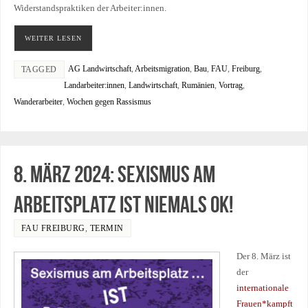
Widerstandspraktiken der Arbeiter:innen.
WEITER LESEN
AG Landwirtschaft
,
Arbeitsmigration
,
Bau
,
FAU
,
Freiburg
,
TAGGED
Landarbeiter:innen
,
Landwirtschaft
,
Rumänien
,
Vortrag
,
Wanderarbeiter
,
Wochen gegen Rassismus
8. März 2024: Sexismus am
Arbeitsplatz ist niemals ok!
FAU FREIBURG
,
TERMIN
Der 8. März ist
der
internationale
Frauen*kampft