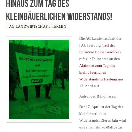
Hinaus zum Tag des
kleinbäuerlichen Widerstands!
AG LANDWIRTSCHAFT
,
TERMIN
Die AG Landwirtschaft der
FAU Freiburg (
Teil der
Initiative Grüne Gewerke
)
ruft zur Teilnahme an den
Aktionen zum Tag des
kleinbäuerlichen
Widerstands in Freiburg
am
17. April auf.
Aufruf des Bündnisses:
Der 17. April ist der Tag des
kleinbäuerlichen
Widerstands. Dieses Jahr wird
uns eine Fahrrad-Rallye zu