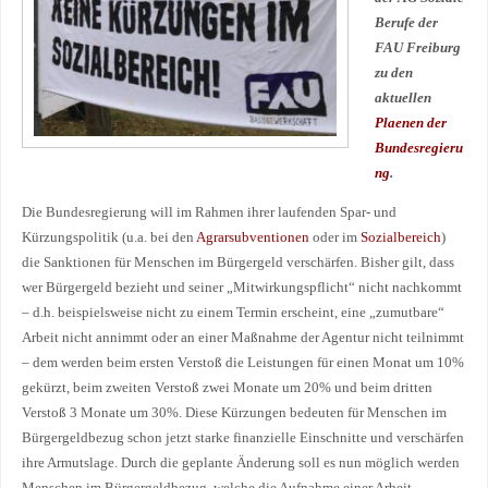
Berufe der
FAU Freiburg
zu den
aktuellen
Plaenen der
Bundesregieru
ng
.
Die Bundesregierung will im Rahmen ihrer laufenden Spar- und
Kürzungspolitik (u.a. bei den
Agrarsubventionen
oder im
Sozialbereich
)
die Sanktionen für Menschen im Bürgergeld verschärfen. Bisher gilt, dass
wer Bürgergeld bezieht und seiner „Mitwirkungspflicht“ nicht nachkommt
– d.h. beispielsweise nicht zu einem Termin erscheint, eine „zumutbare“
Arbeit nicht annimmt oder an einer Maßnahme der Agentur nicht teilnimmt
– dem werden beim ersten Verstoß die Leistungen für einen Monat um 10%
gekürzt, beim zweiten Verstoß zwei Monate um 20% und beim dritten
Verstoß 3 Monate um 30%. Diese Kürzungen bedeuten für Menschen im
Bürgergeldbezug schon jetzt starke finanzielle Einschnitte und verschärfen
ihre Armutslage. Durch die geplante Änderung soll es nun möglich werden
Menschen im Bürgergeldbezug, welche die Aufnahme einer Arbeit