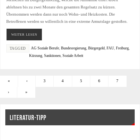
ablehnen bis zu zwei Monate den gesamten Regelsatz zu kürzen.
Übernommen werden dann nur noch Wohn- und Heizkosten. Die
Betroffenen werden so willentlich in eine extreme Armutslage gestoßen.
WEITER LESEN
AG Soziale Berufe
,
Bundesregierung
,
Bürgergeld
,
FAU
,
Freiburg
,
TAGGED
Kürzung
,
Sanktionen
,
Soziale Arbeit
«
‹
3
4
5
6
7
›
»
LITERATUR-TIPP